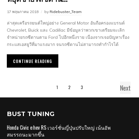
หยุดขายรถซีดาน…
17 พฤษภาคม 2018
by
Ridebuster_Team
ล่าสุดเครือรถยนต์ใหญ่อย่าง General Motor อันถือครองแบรนด์
Chevrolet, Buick และ Cadillac มีข้อมูลว่าพวกเขาเตรียมจะเลิก
จำหน่ายรถซีดานตาม Ford ไปอีกหนึ่งราย เนื่องจากเจอปัญหาเรื่อง
กระแสเอสยูวีที่มาแรงมาก จนรถซีดานไม่สามารถทำกำไรได้
CONTINUE READING
Next
1
2
3
BUST TUNING
Honda Civic e:hev RS เวอร์ชั่นญี่ปุ่นปรับใหญ่ เน้นอัพ
สมรรถนะมากขึ้น