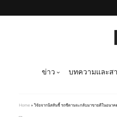
ข่าว
บทความและสาร
Home
»
วิจัยจากนิสสันชี้ รถซีดานจะกลับมาขายดีในอนาค