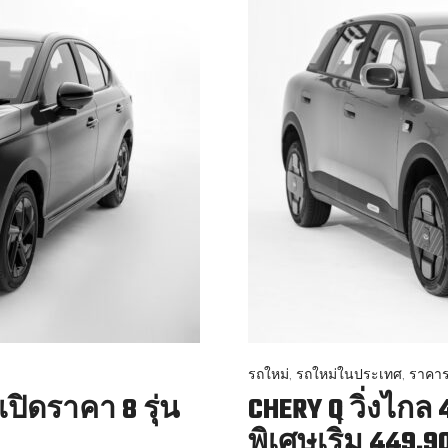
รถใหม่
,
รถใหม่ในประเทศ
,
ราคาร
ปิดราคา 8 รุ่น
CHERY Q วิ่งไกล
พิเศษเริ่ม 449,