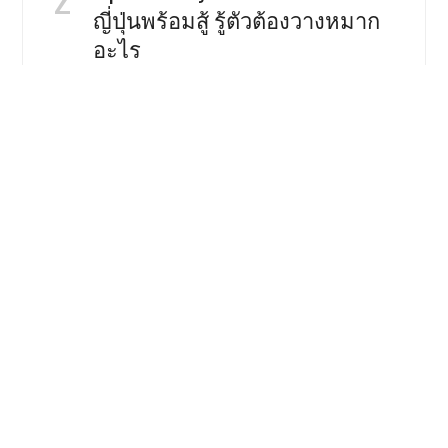
ญี่ปุ่นพร้อมสู้ รู้ตัวต้องวางหมาก
อะไร
8957 views
Toyota Yaris Cross เล็กตัวจี๊ด เด็ด
ด้วยออพชั่น
8182 views
Zontes 703T เจาะสเป็ค ทัวร์ริ่ง
สามสูบ เคาะราคาไม่ข้าม 2 แสน
ในจีน
8124 views
Nissan Serena C27 คันนี้คุ้มมั้ย ถ้า
คิดจะซื้อ ?
8028 views