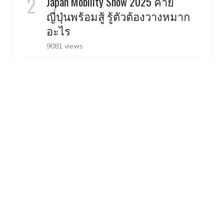
Japan Mobility Show 2025 ค่าย
ญี่ปุ่นพร้อมสู้ รู้ตัวต้องวางหมาก
อะไร
9081 views
Toyota Yaris Cross เล็กตัวจี๊ด เด็ด
ด้วยออพชั่น
8300 views
Zontes 703T เจาะสเป็ค ทัวร์ริ่ง
สามสูบ เคาะราคาไม่ข้าม 2 แสน
ในจีน
8246 views
Nissan Serena C27 คันนี้คุ้มมั้ย ถ้า
คิดจะซื้อ ?
8157 views