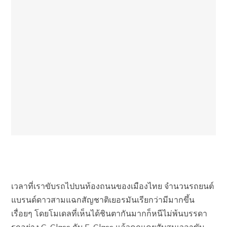
เวลาที่เราขับรถไปบนท้องถนนของเมืองไทย จำนวนรถยนต์
แบรนด์ดาวสามแฉกสัญชาติเยอรมันเรียกว่ามีมากขึ้น
เรื่อยๆ โดยโมเดลที่เห็นได้ชินตากันมากก็หนีไม่พ้นบรรดา