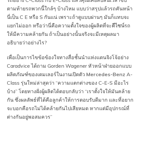
รถอย่าง C-Class กับ E-Class แล้วคุณเคยสับสนเวลาขับ
ตามท้ายรถพวกนี้ใกล้ๆ บ้างไหม แบบว่าสรุปแล้วรถคันหน้า
นี่เป็น C E หรือ S กันแน่ เพราะถ้าดูแบบผ่านๆ มันก็แทบจะ
แยกไม่ออก หรือว่านี่คือความตั้งใจของผู้ผลิตที่จะ
ดีไซน์
รถ
ให้มีความคล้ายกัน ถ้าเป็นอย่างนั้นจริงจะมีเหตุผลมา
อธิบายว่าอย่างไร?
เพื่อเป็นการไขข้อข้องใจทางสื่อชั้นนำแห่งแดนจิงโจ้อย่าง
Caradvice ได้ถาม Gorden Wagener หัวหน้าฝ่ายออกแบบ
ผลิตภัณฑ์ของเดมเลอร์ในงานเปิดตัว
Mercedes-Benz
A-
Class รุ่นใหม่ล่าสุดว่า “ความแตกต่างของ C-E-S มีอะไร
บ้าง” โดยทางฝั่งผู้ผลิตได้ตอบกลับว่า “เราตั้งใจให้มันคล้าย
กัน ซึ่งผลลัพธ์ที่ได้คือลูกค้าให้การตอบรับดีมาก และที่อยาก
จะบอกคือรถไม่ได้คล้ายกันไปเสียหมด หากแต่มีอุปกรณ์ที่
ต่างกันอยู่พอสมควร”