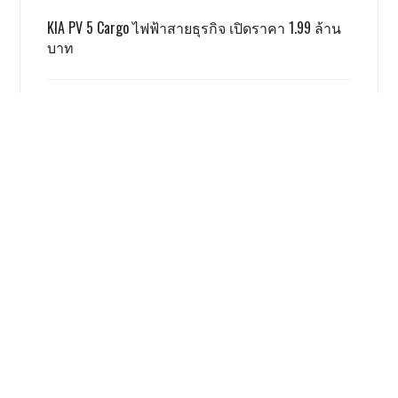
KIA PV 5 Cargo ไฟฟ้าสายธุรกิจ เปิดราคา 1.99 ล้าน
บาท
TOYOTA ALPHARD x VELLFIRE เปิดราคาสู้เกรย์ด้วยรุ่น
SMART 3.59 ล้าน
GWM ผลิตชดเชย EV 3.5 ตามเงื่อนไข ครบแล้ว
เรื่องนี้ โคตรน่าสนใจ
Honda Giorno+ 2026 ปรับเพิ่มสีใหม่
ราคาเท่าเดิม
9159 views