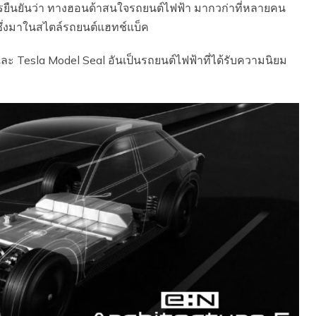
การยืนยันว่า ทางฮอนด้าสนใจรถยนต์ไฟฟ้า มากวก่าที่หลายคน
 ซึ่งมาในสไตล์รถยนต์แฮทช์แบ็ค
ละ Tesla Model Seal อันเป็นรถยนต์ไฟฟ้าที่ได้รับความนิยม