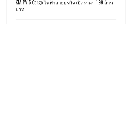
KIA PV 5 Cargo ไฟฟ้าสายธุรกิจ เปิดราคา 1.99 ล้าน
บาท
TOYOTA ALPHARD x VELLFIRE เปิดราคาสู้เกรย์ด้วยรุ่น
SMART 3.59 ล้าน
GWM ผลิตชดเชย EV 3.5 ตามเงื่อนไข ครบแล้ว
เรื่องนี้ โคตรน่าสนใจ
Honda Giorno+ 2026 ปรับเพิ่มสีใหม่
ราคาเท่าเดิม
9137 views