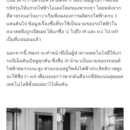
รหัสรุ่นให้แก่รถไฟฟ้าโมเดลใหม่ของพวกเขา โดยหลังจาก
ที่ค่ายรถแคว้นบาวาเรียเพิ่งฉลองการผลิตรถไฟฟ้าครบ 1
แสนคันไป ข้อมูลเรื่องชื่อที่จะใช้เป็นนามของรถไฟฟ้าใน
อนาคตจึงถูกเปิดเผย ได้แก่ชื่อ i1 ไปถึง
i9
และ ix1 ไป ix9
เป็นที่แน่นอนแล้ว
นอกจากนี้ iNext จะทำหน้าที่เป็นผู้นำทางเทคโนโลยีให้แก่
รถบีเอ็มดับเบิลยูทุกคัน ซึ่งชื่อ i9 นำมาเป็นนามของรถยนต์
ไฟฟ้าสมรรถนะสูง ส่วนรถเอสยูวีพลังไฟฟ้าประสิทธิภาพสูง
จะใช้ชื่อว่า ix9 เพื่อบ่งบอกว่าพวกมันคือรถที่อัดแน่นสุดยอด
เทคโนโลยีทั้งหมดมาไว้เต็มคัน