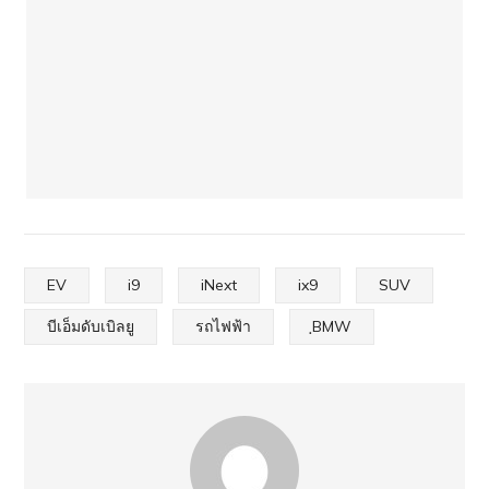
EV
i9
iNext
ix9
SUV
บีเอ็มดับเบิลยู
รถไฟฟ้า
ฺBMW