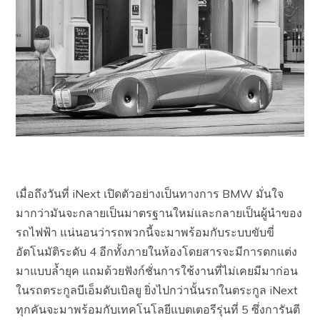
เมื่อถึงวันที่ iNext เปิดตัวอย่างเป็นทางการ BMW มั่นใจ
มากว่ามันจะกลายเป็นมาตรฐานใหม่และกลายเป็นผู้นำของ
รถไฟฟ้า แน่นอนว่ารถพวกนี้จะมาพร้อมกับระบบขับขี่
อัตโนมัติระดับ 4 อีกทั้งภายในห้องโดยสารจะมีการตกแต่ง
มาแบบล้ำยุค แถมด้วยฟังก์ชั่นการใช้งานที่ไม่เคยมีมาก่อน
ในรถตระกูลบีเอ็มดับเบิลยู ยิ่งไปกว่านั้นรถในตระกูล iNext
ทุกคันจะมาพร้อมกับเทคโนโลยีแบตเตอรีรุ่นที่ 5 ซึ่งการันตี