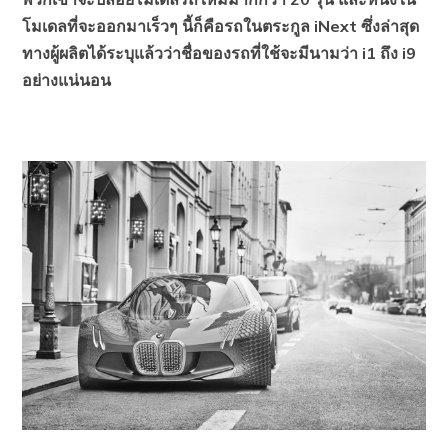
โมเดลที่จะออกมาเร็วๆ นี้ก็คือรถในตระกูล iNext ซึ่งล่าสุด
ทางผู้ผลิตได้ระบุแล้วว่าชื่อของรถที่ใช้จะมีนามว่า i1 ถึง i9
อย่างแน่นอน