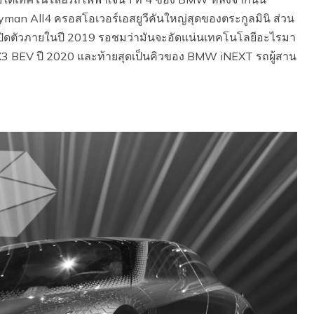
yman All4 ครอสโอเวอร์เอสยูวีคันใหญ่สุดของตระกูลมินิ ส่วน
ะเปิดตัวภายในปี 2019 รอชมว่ามันจะอัดแน่นเทคโนโลยีอะไรมา
W X3 BEV ปี 2020 และท้ายสุดเป็นคิวของ BMW iNEXT รถผู้สาน