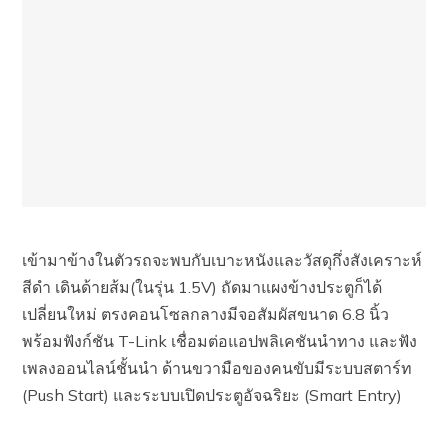
เข้ามาข้างในตัวรถจะพบกับเบาะหนังและวัสดุกึ่งสังเคราะห์
สีดำ เดินด้ายส้ม(ในรุ่น 1.5V) ถัดมาแผงข้างประตูก็ได้
เปลี่ยนใหม่ ตรงคอนโซลกลางมีจอสัมผัสขนาด 6.8 นิ้ว
พร้อมฟังก์ชัน T-Link เชื่อมต่อแอปพลิเคชันนำทาง และฟัง
เพลงออนไลน์ชั้นนำ ด้านขวามือของคนขับมีระบบสตาร์ท
(Push Start) และระบบเปิดประตูอัจฉริยะ (Smart Entry)