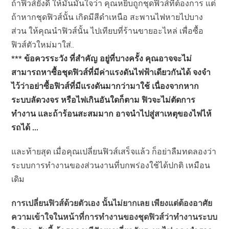
ถ้าฟิวส์ยังดี ให้มันมั่นใจว่า คุณหยิบถูกชุดฟิวส์ที่ต้องการ แต่
ถ้าหากชุดฟิวส์นั้น เกิดมีสีดำเหนือ สะพานไฟหายไปบาง
ส่วน ให้คุณนำฟิวส์นั้น ไปเทียบที่ร้านขายอะไหล่ เพื่อซื้อ
ฟิวส์ตัวใหม่มาใส่..
***
ข้อควรระวัง ที่สำคัญ อยู่ที่บางครั้ง คุณอาจจะไม่
สามารถหาซื้อชุดฟิวส์ที่มีค่าแรงดันไฟฟ้าเดียวกันได้ จงจำ
ไว้ว่าอย่าซื้อฟิวส์ที่มีแรงดันมากว่ามาใช้ เนื่องจากหาก
ระบบลัดวงจร หรือไฟเกินอันใดก็ตาม ฟิวจะไม่ตัดการ
ทำงาน และถ้าร้อนสะสมมาก อาจนำไปสู่สาเหตุของไฟไห้
รถได้ …
และท้ายสุด เมื่อคุณเปลี่ยนฟิวส์เสร็จแล้ว ก็อย่าลืมทดลองว่า
ระบบการทำงานของส่วนงานที่บกพร่องใช้ได้ปกติ เหมือน
เดิม
การเปลี่ยนฟิวส์ด้วยตัวเอง นั้นไม่ยากเลย เพียงแต่ต้องอาศัย
ความเข้าใจในหน้าที่การทำงานของชุดฟิวส์ว่าทำงานระบบ