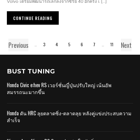
Volvo เตรียมพัฒนารถเล็กลงจากซี่รี่ย์ 40 อีกครั้ง เ […]
CONTINUE READING
Previous
Next
1
…
3
4
5
6
7
…
11
BUST TUNING
Honda Civic e:hev RS เวอร์ชั่นญี่ปุ่นปรับใหญ่ เน้นอัพ
สมรรถนะมากขึ้น
Honda ดัน HRC ลุยตลาดซิ่ง-ตลาดลุย หลังคู่แข่งประสบความ
สำเร็จ