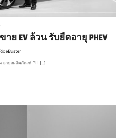
ศ
ขาย EV ล้วน รับยืดอายุ PHEV
RideBuster
ืด อายถผลิตภัณฑ์ PH […]