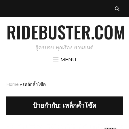
RIDEBUSTER.COM
รู้ครบจบ ทุกเรื่อง ยานยนต์
MENU
Home
»
เหล็กค้ำโช๊ค
ป้ายกำกับ:
เหล็กค้ำโช๊ค