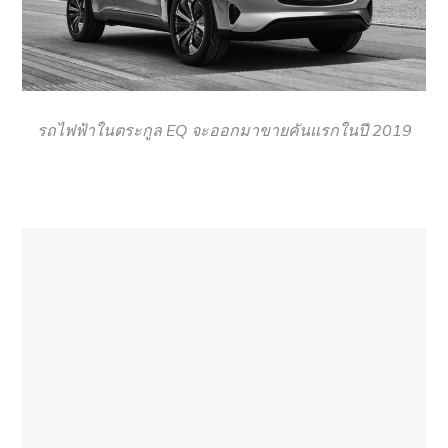
รถไฟฟ้าในตระกูล EQ จะออกมาขายคันแรกในปี 2019