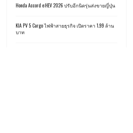
Honda Accord e:HEV 2026 ปรับอีกนิดรุ่นส่งขายญี่ปุ่น
KIA PV 5 Cargo ไฟฟ้าสายธุรกิจ เปิดราคา 1.99 ล้าน
บาท
TOYOTA ALPHARD x VELLFIRE เปิดราคาสู้เกรย์ด้วยรุ่น
SMART 3.59 ล้าน
GWM ผลิตชดเชย EV 3.5 ตามเงื่อนไข ครบแล้ว
เรื่องนี้ โคตรน่าสนใจ
Honda Giorno+ 2026 ปรับเพิ่มสีใหม่