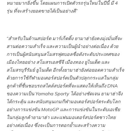
หมายมากยิ่งขึ้น โดยแผนการเปิดตัวรถรุ่นใหม่ในปีนี้ มี 4
รุ่น ที่จะสร้างยอดขายได้เป็นอย่างดี”
“สำหรับในด้านสปอร์ต มาร์เก็ตติ้ง ยามาฮ่ายังคงมุ่งมั่นที่จะ
สานต่อความสำเร็จ และความเป็นผู้นำอย่างต่อเนื่อง ด้วย
การเป็นผู้สนับสนุนสโมสรฟุตบอลชื่อดังระดับประเทศของ
เมืองไทยอย่าง สโมสรเอสซีจี เมืองทอง ยูไนเต็ด และ
สโมสรบุรีรัมย์ ยูไนเต็ด อีกทั้งยามาฮ่ายังต่อยอดความสำเร็จ
ด้วยการใช้กีฬามอเตอร์สปอร์ตเป็นตัวปลุกกระแสในกลุ่ม
ลูกค้าที่ชื่นชอบรถสไตล์สปอร์ตที่จะแสดงให้เห็นถึง DNA
ของความเป็น Yamaha Sporty ได้อย่างชัดเจน ยามาฮ่าจึง
ได้กระตุ้น และสนับสนุนเกมกีฬามอเตอร์สปอร์ตระดับโลก
อย่างการแข่งขัน MotoGP และการแข่งขันในระดับเอเชีย
ในกลุ่มลูกค้ายามาฮ่า และแฟนมอเตอร์สปอร์ตชาวไทย
อย่างต่อเนื่อง ซึ่งจะเป็นการตอกย้ำและสร้างความ