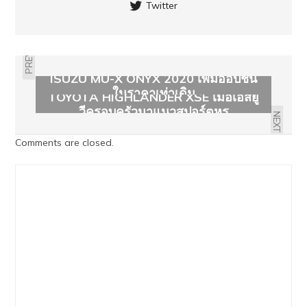
Twitter
PREVIOUS
ISUZU MU-X ONYX 2020 เพิ่มออปชั่น
ในราคาเท่าเดิม
TOYOTA HIGHLANDER XSE เมื่อเอสยู
วีครอบครัวมาแนวสปอร์ตหรู
NEXT
Comments are closed.