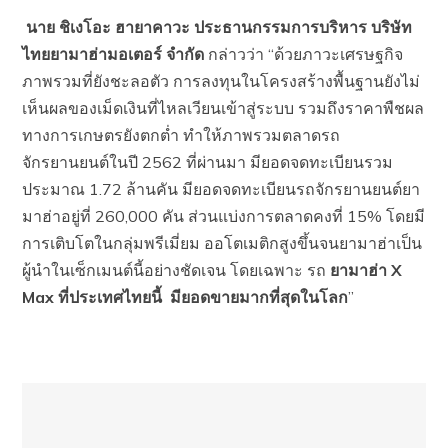
นาย ชิเงโอะ ฮายาคาวะ ประธานกรรมการบริหาร บริษัท
ไทยยามาฮ่ามอเตอร์ จำกัด
กล่าวว่า “ด้วยภาวะเศรษฐกิจ
ภาพรวมที่ยังชะลอตัว การลงทุนในโครงสร้างพื้นฐานยังไม่
เห็นผลของเม็ดเงินที่ไหลเวียนเข้าสู่ระบบ รวมถึงราคาพืชผล
ทางการเกษตรยังตกต่ำ ทำให้ภาพรวมตลาดรถ
จักรยานยนต์ในปี 2562 ที่ผ่านมา มียอดจดทะเบียนรวม
ประมาณ 1.72 ล้านคัน มียอดจดทะเบียนรถจักรยานยนต์ยา
มาฮ่าอยู่ที่ 260,000 คัน ส่วนแบ่งการตลาดคงที่ 15% โดยมี
การเติบโตในกลุ่มพรีเมี่ยม ออโตเมติกสูงขึ้นจนยามาฮ่าเป็น
ผู้นำในเซ็กเมนต์นี้อย่างชัดเจน โดยเฉพาะ รถ
ยามาฮ่า
X
Max
ที่ประเทศไทยนี้
มียอดขายมากที่สุดในโลก
”