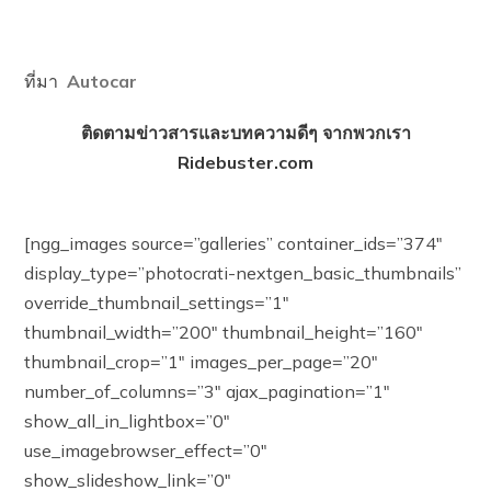
ที่มา
Autocar
ติดตามข่าวสารและบทความดีๆ จากพวกเรา
Ridebuster.com
[ngg_images source=”galleries” container_ids=”374″
display_type=”photocrati-nextgen_basic_thumbnails”
override_thumbnail_settings=”1″
thumbnail_width=”200″ thumbnail_height=”160″
thumbnail_crop=”1″ images_per_page=”20″
number_of_columns=”3″ ajax_pagination=”1″
show_all_in_lightbox=”0″
use_imagebrowser_effect=”0″
show_slideshow_link=”0″