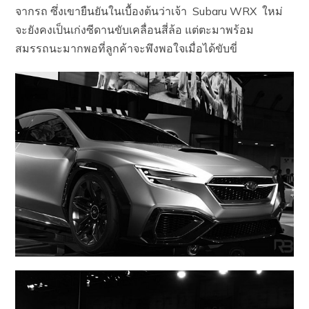
จากรถ ซึ่งเขายืนยันในเบื้องต้นว่าเจ้า Subaru WRX ใหม่
จะยังคงเป็นเก่งซีดานขับเคลื่อนสี่ล้อ แต่ตะมาพร้อม
สมรรถนะมากพอที่ลูกค้าจะพึงพอใจเมื่อได้ขับขี่