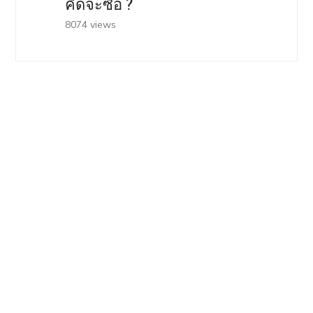
คิดจะซื้อ ?
8074 views
BUST TUNING
Honda Civic e:hev RS เวอร์ชั่นญี่ปุ่นปรับใหญ่ เน้นอัพ
สมรรถนะมากขึ้น
Honda ดัน HRC ลุยตลาดซิ่ง-ตลาดลุย หลังคู่แข่งประสบความ
สำเร็จ
Nissan Aura Nismo RS Concept แต่งเป็นตัวซิ่งสายถนน