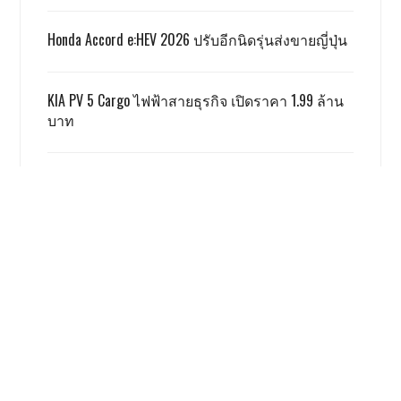
Honda Accord e:HEV 2026 ปรับอีกนิดรุ่นส่งขายญี่ปุ่น
KIA PV 5 Cargo ไฟฟ้าสายธุรกิจ เปิดราคา 1.99 ล้าน
บาท
TOYOTA ALPHARD x VELLFIRE เปิดราคาสู้เกรย์ด้วยรุ่น
SMART 3.59 ล้าน
GWM ผลิตชดเชย EV 3.5 ตามเงื่อนไข ครบแล้ว
เรื่องนี้ โคตรน่าสนใจ