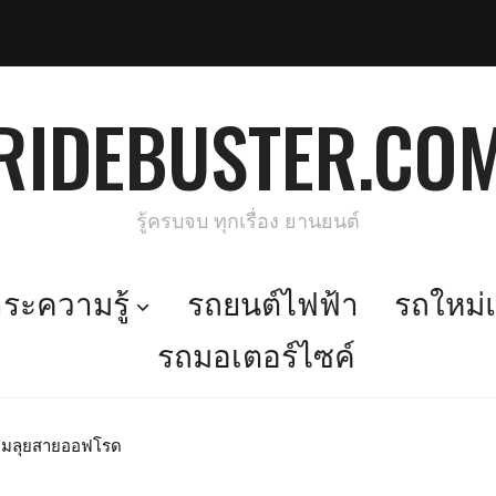
RIDEBUSTER.CO
รู้ครบจบ ทุกเรื่อง ยานยนต์
ะความรู้
รถยนต์ไฟฟ้า
รถใหม่แ
รถมอเตอร์ไซค์
้อมลุยสายออฟโรด