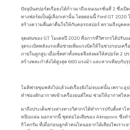
ปัจจุบันสปอร์ตเรือธงได้ก้าวมาถึงเจนเนเรชั่นที่ 2 ซึ่งเป
ทางฟอร์ดเป็นผู้เลือกเท่านั้น โดยตอนนี้ Ford GT 2020
สร้างความตื่นตาตื่นใจให้กับคอรถสปอร์ ตรวมถึงบุคคลท
จุดเด่นของ GT โมเดลปี 2020 คือการที่วิศวกรได้ปรับแ
จุดระเบิดพลังแรงเพื่อช่วยเพิ่มแรงบิดให้ในช่วงรอบเค
ภายในลูกสูบ เมื่อเซ็ตค่าทั้งหมดจึงส่งผลให้สปอร์ต 2 ปร
สร้างพละกำลังได้สูงสุด 660 แรงม้า และหากเทียบกับรุ
โมดิฟายขุมพลังไปแล้วแต่เรื่องยังไม่จบแค่นั้น เพราะอุป
ทำช่องดักอากาศเข้าเครื่องยนต์ใหม่ ช่วยให้อากาศไหลเว
มาถึงประเด็นช่วงล่างทางวิศวกรได้ทำการปรับตั้งค่าโ
หนึบแน่น นอกจากนี้ ชุดท่อไอเสียของ Akrapovic ซึ่ง
กิโลกรัม ที่เมื่อก่อนลูกค้าคนไหนอยากได้เสียงไพเราะ