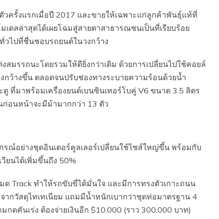
ิดตัวครั้งแรกเมื่อปี 2017 และขายให้เฉพาะแก่ลูกค้าพันธุ์แท้ที่
 โมเดลล่าสุดได้เผยโฉมสู่สายตาสาธารณชนเป็นที่เรียบร้อย
ั่วไปที่ชื่นชอบรถยนต์ในวงกว้าง
ต่งสมรรถนะโดยรวมให้ดียิ่งกว่าเดิม ด้วยการเปลี่ยนไปใช้คอยล์
รื่องกว้างขึ้น ตลอดจนปรับช่องทางระบายความร้อนด้วยน้ำ
ะตู ที่มาพร้อมเครื่องยนต์เบนซินเทอร์โบคู่ V6 ขนาด 3.5 ลิตร
่นก่อนหน้าจะมีม้ามากกว่า 13 ตัว
กรณ์อย่างชุดอินเตอร์คูลเลอร์เปลี่ยนใช้ไซส์ใหญ่ขึ้น พร้อมกับ
ียนได้เพิ่มขึ้นถึง 50%
หมด Track ทำให้รถขับขี่ได้มั่นใจ และมีการทรงตัวเกาะถนน
ทำจากวัสดุไทเทเนียม แถมมีน้ำหนักเบากว่าชุดท่อมาตรฐาน 4
ยามกดคันเร่ง ต้องจ่ายเงินอีก $10,000 (ราว 300,000 บาท)