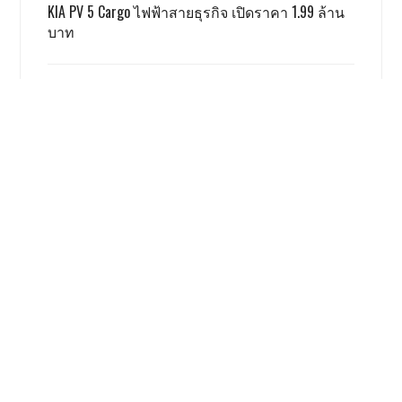
KIA PV 5 Cargo ไฟฟ้าสายธุรกิจ เปิดราคา 1.99 ล้าน
บาท
TOYOTA ALPHARD x VELLFIRE เปิดราคาสู้เกรย์ด้วยรุ่น
SMART 3.59 ล้าน
GWM ผลิตชดเชย EV 3.5 ตามเงื่อนไข ครบแล้ว
เรื่องนี้ โคตรน่าสนใจ
Honda Giorno+ 2026 ปรับเพิ่มสีใหม่
ราคาเท่าเดิม
9165 views