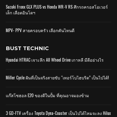
Suzuki Fronx GLX PLUS vs Honda WR-V RS ศึกรถครอสโอเวอร์
เล็ก เลือดอินโดฯ
MPV- PPV สายครอบครัว เลือกคันไหนดี
BUST TECHNIC
Hyundai HTRAC เจาะลึก All Wheel Drive เกาหลี มีดีอย่างไร
Miller Cycle ฝันที่เป็นจริงสายขับ “เทอร์โบไฮบริด” เป็นไปได้!
แก๊สโซฮอล E20 ของดีในปั้ม ที่คุณอาจมองข้าม
3 GD-FTV เครื่อง Toyota Dyna-Coaster เป็นไปได้ไหมจะลง Hilux