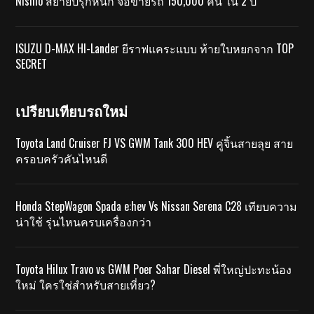
Nismo สยายปีรุกหนัก จ่อขายรถ 150,000 คัน ใน 2 ปี
ISUZU D-MAX HI-Lander ยีราฟแคระแบบ ท้ายใบหยกจาก TOP
SECRET
เปรียบเทียบรถใหม่
Toyota Land Cruiser FJ VS GWM Tank 300 HEV คู่จิ้นสายลุย สาย
ครอบครัวคันไหนดี
Honda StepWagon Spada e:hev Vs Nissan Serena C28 เทียบความ
น่าใช้ รุ่นไหนครบเครื่องกว่า
Toyota Hilux Travo vs GWM Poer Sahar Diesel พี่ใหญ่ปะทะน้อง
ใหม่ ใครใช่สำหรับสายเที่ยว?