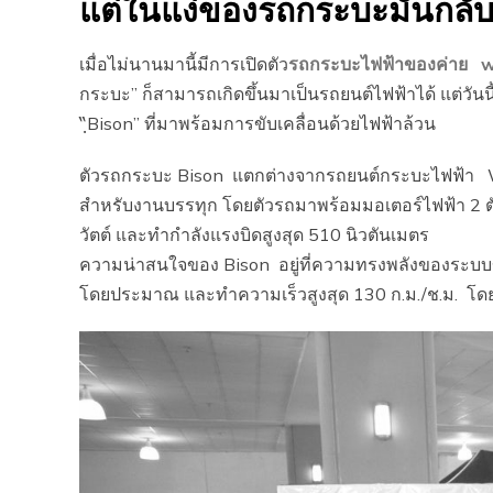
แต่ในแง่ของรถกระบะมันกลับท
เมื่อไม่นานมานี้มีการเปิดตัว
รถกระบะไฟฟ้าของค่าย 
กระบะ” ก็สามารถเกิดขึ้นมาเป็นรถยนต์ไฟฟ้าได้ แต่ว
“ฺBison” ที่มาพร้อมการขับเคลื่อนด้วยไฟฟ้าล้วน
ตัวรถกระบะ Bison แตกต่างจากรถยนต์กระบะไฟฟ้า Wo
สำหรับงานบรรทุก โดยตัวรถมาพร้อมมอเตอร์ไฟฟ้า 2 ตัว
วัตต์ และทำกำลังแรงบิดสูงสุด 510 นิวตันเมตร
ความน่าสนใจของ Bison อยู่ที่ความทรงพลังของระบบขับ
โดยประมาณ และทำความเร็วสูงสุด 130 ก.ม./ช.ม. โดยตั