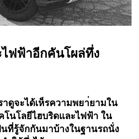
ฟฟ้าอีกคันโผล่ทึ่ง
7
วกเราดูจะได้เห็รความพยา่ยามใน
ทคโนโลยีไฮบริดและไฟฟ้า ใน
นที่รู้จักกันมาบ้างในฐานรถนั่ง