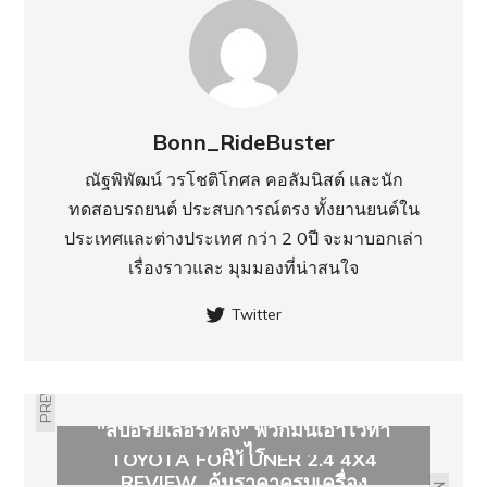
Bonn_RideBuster
ณัฐพิพัฒน์ วรโชติโกศล คอลัมนิสต์ และนัก
ทดสอบรถยนต์ ประสบการณ์ตรง ทั้งยานยนต์ใน
ประเทศ​และต่างประเทศ กว่า 2 0ปี จะมาบอกเล่า
เรื่องราวและ มุมมองที่น่าสนใจ
Twitter
PREVIOUS
"สปอร์ยเลอร์หลัง" พวกมันเอาไว้ทำ
อะไร
TOYOTA FORTUNER 2.4 4X4
REVIEW คุ้มราคาครบเครื่อง