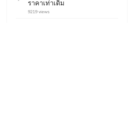
ราคาเท่าเดิม
9219 views
Japan Mobility Show 2025 ค่าย
ญี่ปุ่นพร้อมสู้ รู้ตัวต้องวางหมาก
อะไร
9010 views
Toyota Yaris Cross เล็กตัวจี๊ด เด็ด
ด้วยออพชั่น
8235 views
Zontes 703T เจาะสเป็ค ทัวร์ริ่ง
สามสูบ เคาะราคาไม่ข้าม 2 แสน
ในจีน
8175 views