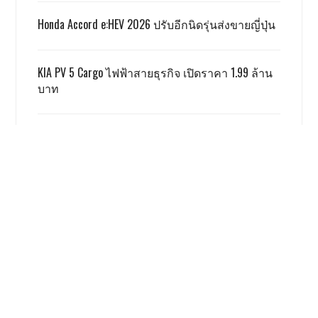
Honda Accord e:HEV 2026 ปรับอีกนิดรุ่นส่งขายญี่ปุ่น
KIA PV 5 Cargo ไฟฟ้าสายธุรกิจ เปิดราคา 1.99 ล้าน
บาท
TOYOTA ALPHARD x VELLFIRE เปิดราคาสู้เกรย์ด้วยรุ่น
SMART 3.59 ล้าน
GWM ผลิตชดเชย EV 3.5 ตามเงื่อนไข ครบแล้ว
เรื่องนี้ โคตรน่าสนใจ
Honda Giorno+ 2026 ปรับเพิ่มสีใหม่