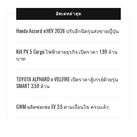
อัพเดทล่าสุด
Honda Accord e:HEV 2026 ปรับอีกนิดรุ่นส่งขายญี่ปุ่น
KIA PV 5 Cargo ไฟฟ้าสายธุรกิจ เปิดราคา 1.99 ล้าน
บาท
TOYOTA ALPHARD x VELLFIRE เปิดราคาสู้เกรย์ด้วยรุ่น
SMART 3.59 ล้าน
GWM ผลิตชดเชย EV 3.5 ตามเงื่อนไข ครบแล้ว
ฮอนด้า รับ มอเตอร์ไซค์ไฟฟ้ายังยากจะสู้สันดาป