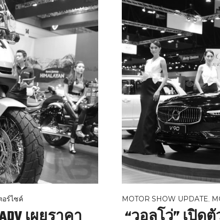
อร์ไซค์
MOTOR SHOW UPDATE
,
M
 ADV เผยราคา
“วอลโว่” เปิดต