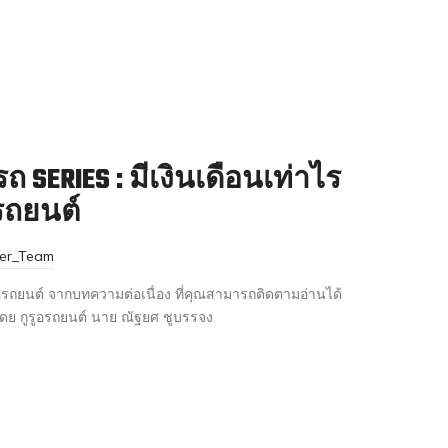
ถ SERIES : มีเงินเดือนเท่าไร
รถยนต์
ter_Team
ื้อรถยนต์ จากบทความต่อเนื่อง ที่คุณสามารถติดตามอ่านได้
โดย กูรูอรถยนต์ นาย ณัฐยศ ชูบรรจง