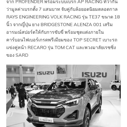
จาก PROFENDER พร้อมระบบเบรก AP RACING ที่ว่ากัน
ว่ามูลค่าเบรกตั้ง 7 แสนบาท จับคู่กับล้อยอดนิยมตลอดกาล
RAYS ENGINEERING VOLK RACING รุ่น TE37 ขนาด 18
นิ้ว จากญี่ปุ่น ยาง BRIDGESTONE ALENZA 001 เสริม
อารมณ์สปอร์ตให้กับการขับขี่ พร้อมชุดแต่งภายใน
คาร์บอนไฟเบอร์เกรดพรีเมียมของ TOP SECRET เบาะรถ
แข่งคู่หน้า RECARO รุ่น TOM CAT และพวงมาลัยเรซซิ่ง
ของ SARD