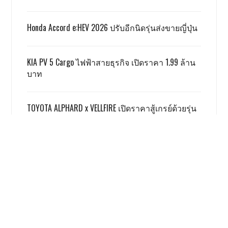
Honda Accord e:HEV 2026 ปรับอีกนิดรุ่นส่งขายญี่ปุ่น
KIA PV 5 Cargo ไฟฟ้าสายธุรกิจ เปิดราคา 1.99 ล้าน
บาท
TOYOTA ALPHARD x VELLFIRE เปิดราคาสู้เกรย์ด้วยรุ่น
SMART 3.59 ล้าน
GWM ผลิตชดเชย EV 3.5 ตามเงื่อนไข ครบแล้ว
เรื่องนี้ โคตรน่าสนใจ