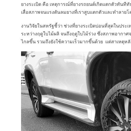
ยางระเบิด คือ เหตุการณ์ที่ยางรถยนต์เกิดแตกตัวทันทีทัน
เสื่อสภาพจนแรงดันลมยางที่เราสูบแตกตัวและทำลายโค
งานวิจัยในสหรัฐชี้ว่า ช่วงที่ยางระเบิดบ่อนที่สุดในปร
ระหว่างฤดูใบไม้ผลิ จนถึงฤดูใบไม้ร่วง ซึ่งสภาพอากา
ไกลขึ้น รวมถึงยังใช้ความเร็วมากขึ้นด้วย แต่สาเหตุห