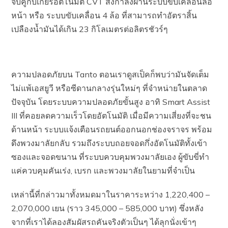
จับคู่กับเกียร์อัตโนมัติ CVT ส่งกำลังผ่านระบบขับเคลื่อนล้อ
หน้า หรือ ระบบขับเคลื่อน 4 ล้อ ที่สามารถทำอัตราสิ้น
เปลืองน้ำมันได้เกิน 23 กิโลเมตรต่อลิตรชัวร์ๆ
ความปลอดภัยบน Tanto ตอนเราดูสเป็คก็พบว่ามันจัดเต็ม
ไม่แพ้เอสยูวี หรือซีดานกลางรุ่นใหม่ๆ ที่จำหน่ายในตลาด
ปัจจุบัน โดยระบบความปลอดภัยขั้นสูง อาทิ Smart Assist
III ที่คอยลดความเร็วโดยอัตโนมัติ เมื่อมีความเสี่ยงที่จะชน
ด้านหน้า ระบบแจ้งเตือนรถยนต์ออกนอกช่องจราจร พร้อม
ดึงพวงมาลัยกลับ รวมถึงระบบถอยจอดกึ่งอัตโนมัติทั้งเข้า
ซองและจอดขนาน ที่ระบบควบคุมพวงมาลัยเอง ผู้ขับขี่ทำ
แค่ควบคุมคันเร่ง, เบรก และพวงมาลัยในยามที่จำเป็น
เหล่านี้ที่กล่าวมาทั้งหมดมาในราคาระหว่าง 1,220,400 –
2,070,000 เยน (ราว 345,000 – 585,000 บาท) ซึ่งหลัง
จากที่เราได้ลองสัมผัสรถคันจริงตัวเป็นๆ ได้ลุกนั่งเข้าๆ