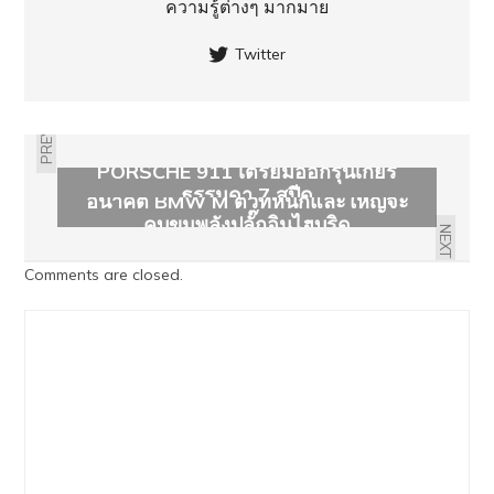
ความรู้ต่างๆ มากมาย
Twitter
PREVIOUS
PORSCHE 911 เตรียมออกรุ่นเกียร์
ธรรมดา 7 สปีด
อนาคต BMW M ตัวที่หนักและใหญ่จะ
คบขุมพลังปลั๊กอินไฮบริด
NEXT
Comments are closed.