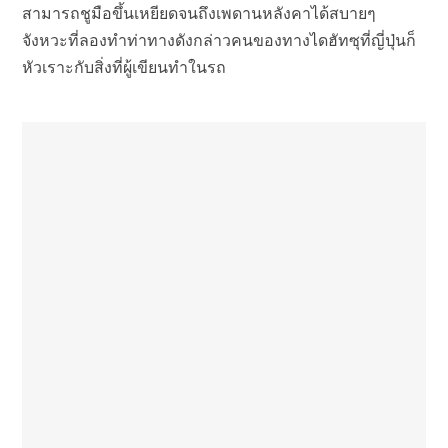
สามารถชูมือขึ้นเหยียดจนถึงเพดานหลังคาได้สบายๆ
จังหวะที่ลองทำท่าทางดังกล่าวคนของทางไดฮัทซุที่ญี่ปุ่นก็
หัวเราะกับสิ่งที่ผู้เขียนทำในรถ