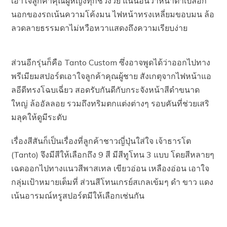
เอาใจลูกค้าคุณผู้หญิงทุกช่วงวัย แน่นอนว่าหน้าตาเปลือก
นอกของรถเน้นความโค้งมน ไฟหน้าทรงเหลี่ยมขอบมน ล้อ
ลวดลายธรรมดาไม่หวือหวาแสดงถึงความเรียบง่าย
ส่วนอีกรุ่นก็คือ Tanto Custom ซึ่งอาจพูดได้ว่าออกไปทาง
พรีเมียมสปอร์ตเอาใจลูกค้าคุณผู้ชาย สังเกตุจากไฟหน้าแอ
ลอีดีทรงโฉบเฉี่ยว สอดรับกันดีกับกระจังหน้าสีดำขนาด
ใหญ่ ล้ออัลลอย รวมถึงทริมตกแต่งต่างๆ รอบคันที่ช่วยเสริ
มลุคให้ดูมีระดับ
เรื่องสีสันก็เป็นเรื่องที่ลูกค้าชาวญี่ปุ่นใส่ใจ เจ้าธารโต
(Tanto) จึงมีสีให้เลือกถึง 9 สี มีสีทูโทน 3 แบบ โดยสีหลายๆ
เฉดออกไปทางแนวสีพาสเทล เขียวอ่อน เหลืองอ่อน เอาใจ
กลุ่มเป้าหมายเต็มที่ ส่วนสีโทนเกรย์สเกลเข้มๆ ดำ ขาว แดง
เน้นอารมณ์หรูสปอร์ตมีให้เลือกเช่นกัน