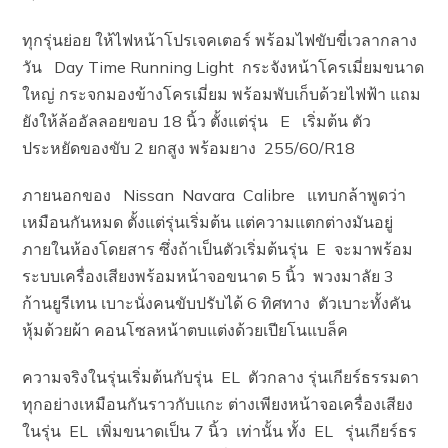
ทุกรุ่นย่อย ให้ไฟหน้าโปรเจคเตอร์ พร้อมไฟขับขี่เวลากลาง
วัน Day Time Running Light กระจังหน้าโครเมี่ยมขนาด
ใหญ่ กระจกมองข้างโครเมี่ยม พร้อมพับเก็บด้วยไฟฟ้า แถม
ยังให้ล้ออัลลอยขอบ 18 นิ้ว ตั้งแต่รุ่น E เริ่มต้น ตัว
ประหยัดของขับ 2 ยกสูง พร้อมยาง 255/60/R18
ภายนอกของ Nissan Navara Calibre แทบกล้าพูดว่า
เหมือนกันหมด ตั้งแต่รุ่นเริ่มต้น แต่ความแตกต่างมันอยู่
ภายในห้องโดยสาร ซึ่งถ้าเป็นตัวเริ่มต้นรุ่น E จะมาพร้อม
ระบบเครื่องเสียงพร้อมหน้าจอขนาด 5 นิ้ว พวงมาลัย 3
ก้านยูรีเทน เบาะนั่งคนขับปรับได้ 6 ทิศทาง ตัวเบาะทั้งคัน
หุ้มด้วยผ้า คอนโซลหน้าตบแต่งด้วยเปียโนแบล็ค
ความจริงในรุ่นเริ่มต้นกับรุ่น EL ตัวกลาง รุ่นเกียร์ธรรมดา
ทุกอย่างเหมือนกันราวกับแกะ ต่างเพียงหน้าจอเครื่องเสียง
ในรุ่น EL เพิ่มขนาดเป็น 7 นิ้ว เท่านั้น ทั้ง EL รุ่นเกียร์ธร