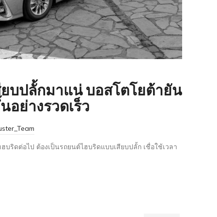
ียบปลั้กมาแน่ บอสโตโยต้ายัน
้นอย่างรวดเร็ว
uster_Team
ริดต่อไป ต้องเป็นรถยนต์ไฮบริดแบบเสียบปลั้ก เชื่อใช้เวลา