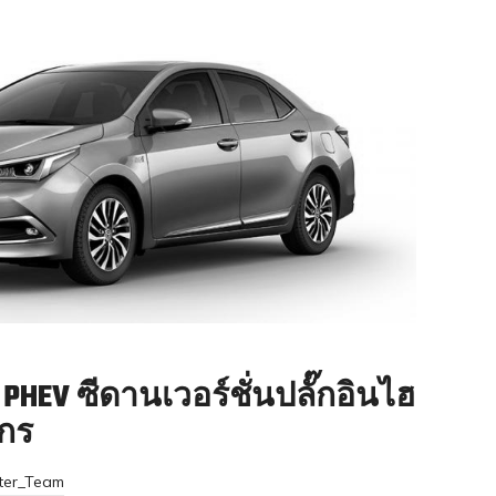
PHEV ซีดานเวอร์ชั่นปลั๊กอินไฮ
งกร
ter_Team