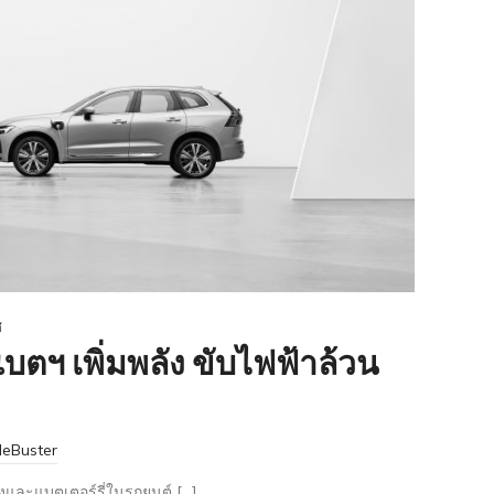
ศ
บตฯ เพิ่มพลัง ขับไฟฟ้าล้วน
eBuster
และแบตเตอร์รี่ในรถยนต์ […]