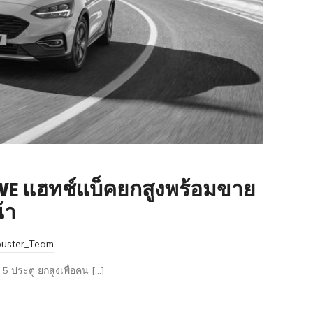
IVE แฮทช์แบ็คยกสูงพร้อมขาย
้า
buster_Team
5 ประตู ยกสูงเพื่อคน […]