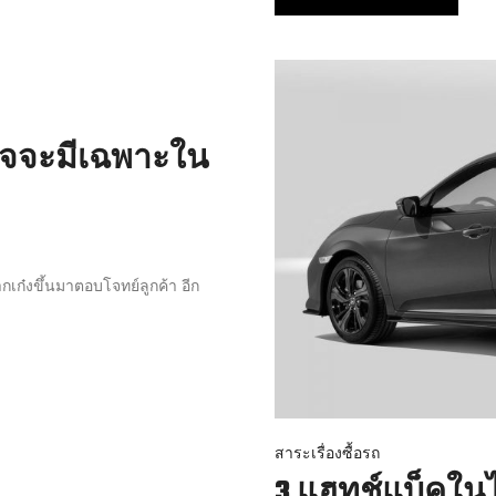
่อาจจะมีเฉพาะใน
เก๋งขึ้นมาตอบโจทย์ลูกค้า อีก
สาระเรื่องซื้อรถ
3 แฮทช์แบ็คใน