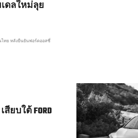
โมเดลใหม่ลุย
ไทย หลังยืนยันฟอร์ดออสซี่
เสียบใต้ FORD