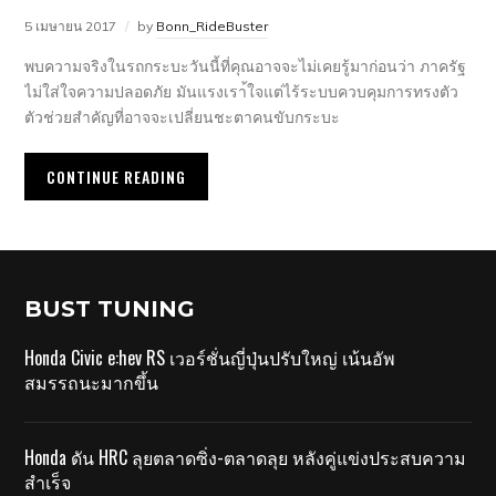
5 เมษายน 2017
by
Bonn_RideBuster
พบความจริงในรถกระบะวันนี้ที่คุณอาจจะไม่เคยรู้มาก่อนว่า ภาครัฐ
ไม่ใส่ใจความปลอดภัย มันแรงเรา้ใจแต่ไร้ระบบควบคุมการทรงตัว
ตัวช่วยสำคัญที่อาจจะเปลี่ยนชะตาคนขับกระบะ
CONTINUE READING
BUST TUNING
Honda Civic e:hev RS เวอร์ชั่นญี่ปุ่นปรับใหญ่ เน้นอัพ
สมรรถนะมากขึ้น
Honda ดัน HRC ลุยตลาดซิ่ง-ตลาดลุย หลังคู่แข่งประสบความ
สำเร็จ