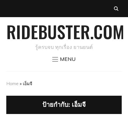
RIDEBUSTER.COM
รู้ครบจบ ทุกเรื่อง ยานยนต์
MENU
Home
»
เอ็มจี
ป้ายกำกับ:
เอ็มจี