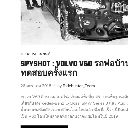
ข่าวสารยานยนต์
SPYSHOT : VOLVO V60 รถพ่อบ้า
ทดสอบครั้งแรก
26 มกราคม 2018
by
Ridebuster_Team
Volvo V60 คือรถเอสเตทไซสค์คอมแพ็คที่ถูกสร้างบนพื้นฐานเด
เดียวกับ Mercedes-Benz C-Class, BMW Series 3 และ Audi
นั้นนานพอที่จะถึงเวลาเปลี่ยนโฉมใหม่แล้ว ซึ่งเมื่อเร็วๆ นี้มี
เป็น V60 โฉมใหม่ล่าสุดที่คาดกันว่าจะเผยโฉมในปี 2019