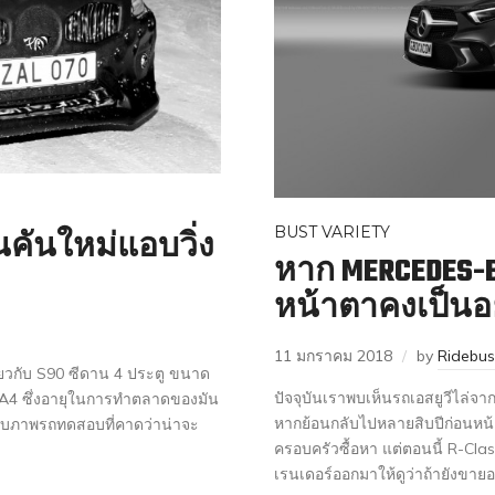
BUST VARIETY
นคันใหม่แอบวิ่ง
หาก MERCEDES-B
หน้าตาคงเป็นอย
11 มกราคม 2018
by
Ridebu
ียวกับ S90 ซีดาน 4 ประตู ขนาด
ปัจจุบันเราพบเห็นรถเอสยูวีไล่จ
 A4 ซึ่งอายุในการทำตลาดของมัน
หากย้อนกลับไปหลายสิบปีก่อนหน้
คนจับภาพรถทดสอบที่คาดว่าน่าจะ
ครอบครัวซื้อหา แต่ตอนนี้ R-Cla
เรนเดอร์ออกมาให้ดูว่าถ้ายังขา