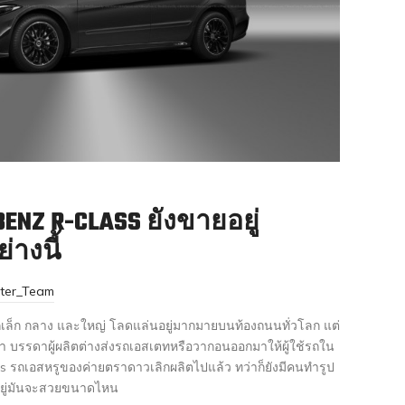
ENZ R-CLASS ยังขายอยู่
่างนี้
ster_Team
ากเล็ก กลาง และใหญ่ โลดแล่นอยู่มากมายบนท้องถนนทั่วโลก แต่
า บรรดาผู้ผลิตต่างส่งรถเอสเตทหรือวากอนออกมาให้ผู้ใช้รถใน
ss รถเอสหรูของค่ายตราดาวเลิกผลิตไปแล้ว ทว่าก็ยังมีคนทำรูป
ยอยู่มันจะสวยขนาดไหน