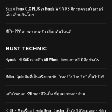
Suzuki Fronx GLX PLUS vs Honda WR-V RS ศึกรถครอสโอเวอร์
เล็ก เลือดอินโดฯ
MPV- PPV สายครอบครัว เลือกคันไหนดี
BUST TECHNIC
Hyundai HTRAC เจาะลึก All Wheel Drive เกาหลี มีดีอย่างไร
Miller Cycle ฝันที่เป็นจริงสายขับ “เทอร์โบไฮบริด” เป็นไปได้!
แก๊สโซฮอล E20 ของดีในปั้ม ที่คุณอาจมองข้าม
3 GD-FTV เครื่อง Toyota Dyna-Coaster เป็นไปได้ไหมจะลง Hilux