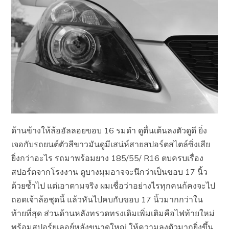
ด้านข้างให้ล้ออัลลอยขอบ 16 รมดำ ดูตื่นเต้นลงตัวดูดี ยิ่ง
เจอกับรถยนต์ตัวสีขาวมันดูมีเสน่ห์สายสปอร์ตสไตล์ซิ่งเสีย
ยิ่งกว่าอะไร รถมาพร้อมยาง 185/55/ R16 ตบครบเรื่อง
สปอร์ตจากโรงงาน ดูบางมุมอาจจะนึกว่าเป็นขอบ 17 นิ้ว
ด้วยซ้ำไป แต่เอาตามจริง ผมเชื่อว่าอย่างไรทุกคนก้คงจะไป
ถอดเจ้าล้อชุดนี้ แล้วหันไปคบกับขอบ 17 นิ้วมากกว่าใน
ท้ายที่สุด ส่วนด้านหลังทรวดทรงเดิมเพิ่มเติมคือไฟท้ายใหม่
พร้อมสปอร์ยเลอย์หลังขนาดใหญ่ ให้ความลงตัวมากยิ่งขึ้น