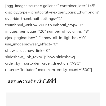
[ngg_images source=”galleries” container_ids=”145″
display_type=”photocrati-nextgen_basic_thumbnails”
override_thumbnail_settings=”1″
thumbnail_width=”200″ thumbnail_crop=”1″
images_per_page=”20″ number_of_columns=”3″
ajax_pagination=”1″ show_all_in_lightbox=”0″
use_imagebrowser_effect=”0″
show_slideshow_link=”0″
slideshow_link_text=”[Show slideshow]”
order_by=”sortorder” order_direction=”ASC”
returns=”included” maximum_entity_count=”500″]
แสดงความคิดเห็นได้ที่นี่