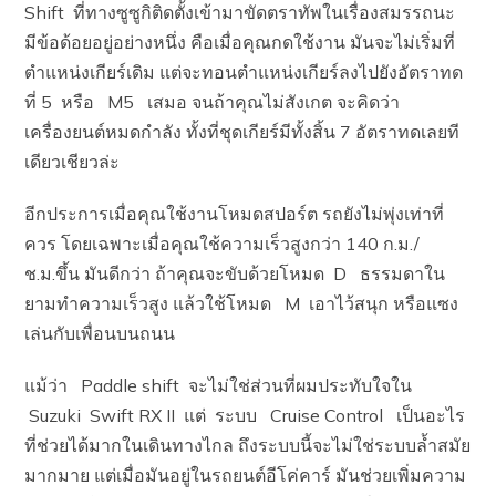
Shift ที่ทางซูซูกิติดตั้งเข้ามาขัดตราทัพในเรื่องสมรรถนะ
มีข้อด้อยอยู่อย่างหนึ่ง คือเมื่อคุณกดใช้งาน มันจะไม่เริ่มที่
ตำแหน่งเกียร์เดิม แต่จะทอนตำแหน่งเกียร์ลงไปยังอัตราทด
ที่ 5 หรือ M5 เสมอ จนถ้าคุณไม่สังเกต จะคิดว่า
เครื่องยนต์หมดกำลัง ทั้งที่ชุดเกียร์มีทั้งสิ้น 7 อัตราทดเลยที
เดียวเชียวล่ะ
อีกประการเมื่อคุณใช้งานโหมดสปอร์ต รถยังไม่พุ่งเท่าที่
ควร โดยเฉพาะเมื่อคุณใช้ความเร็วสูงกว่า 140 ก.ม./
ช.ม.ขึ้น มันดีกว่า ถ้าคุณจะขับด้วยโหมด D ธรรมดาใน
ยามทำความเร็วสูง แล้วใช้โหมด M เอาไว้สนุก หรือแซง
เล่นกับเพื่อนบนถนน
แม้ว่า Paddle shift จะไม่ใช่ส่วนที่ผมประทับใจใน
Suzuki Swift RX II แต่ ระบบ Cruise Control เป็นอะไร
ที่ช่วยได้มากในเดินทางไกล ถึงระบบนี้จะไม่ใช่ระบบล้ำสมัย
มากมาย แต่เมื่อมันอยู่ในรถยนต์อีโค่คาร์ มันช่วยเพิ่มความ