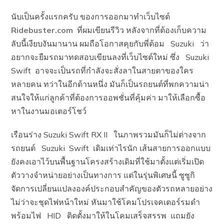
นับเป็นครั้งแรกครับ ของการออกมาทำเว็บไซต์
Ridebuster.com
ที่ผมเขียนรีวิว หลังจากที่ต้องเก็บความ
ลับนี้เงียบงันมานาน ผมถือโอกาสคุยกับพี่ต้อม Suzuki ว่า
อยากจะยืมรถมาทดสอบเขียนลงที่เว็บไซต์ใหม่ ซึ่ง Suzuki
Swift อาจจะเป็นรถที่กำลังจะสั่งลาในสายตาของใคร
หลายคน ทว่าในอีกด้านหนึ่ง มันก็เป็นรถยนต์ที่พกความน่า
สนใจให้แก่ลูกค้าที่ต้องการออพชั่นที่คุ้มค่า มาให้เลือกซื้อ
หาในงานมอเตอร์โชว์
เรือนร่าง Suzuki Swift RX II ในภาพรวมมันก็ไม่ต่างจาก
รถยนต์ Suzuki Swift เดิมเท่าไรนัก เส้นสายการออกแบบ
ยังคงเอาไว้บนพื้นฐานโครงสร้างเดิมที่ใช้มาตั้งแต่เริ่มเปิด
ตัววางจำหน่ายอย่างเป็นทางการ แต่ในรุ่นพิเศษนี้ ซูซูกิ
จัดการเปลี่ยนแปลงองค์ประกอบสำคัญของตัวรถหลายอย่าง
ไม่ว่าจะชุดไฟหน้าใหม่ หันมาใช้โคมโปรเจคเตอร์รมดำ
พร้อมไฟ HID ติดตั้งมาให้ในโคมเสร็จสรรพ แถมยัง