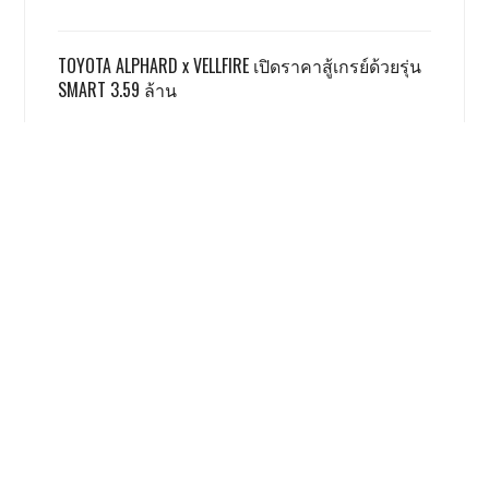
TOYOTA ALPHARD x VELLFIRE เปิดราคาสู้เกรย์ด้วยรุ่น
SMART 3.59 ล้าน
GWM ผลิตชดเชย EV 3.5 ตามเงื่อนไข ครบแล้ว
ฮอนด้า รับ มอเตอร์ไซค์ไฟฟ้ายังยากจะสู้สันดาป
เรื่องนี้ โคตรน่าสนใจ
Honda Giorno+ 2026 ปรับเพิ่มสีใหม่
ราคาเท่าเดิม
9024 views