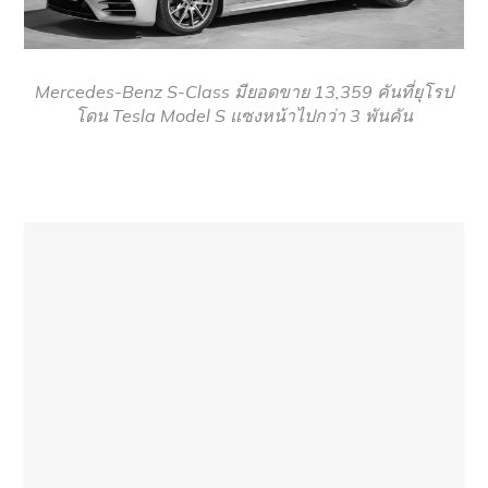
Mercedes-Benz S-Class มียอดขาย 13,359 คันที่ยุโรป
โดน Tesla Model S แซงหน้าไปกว่า 3 พันคัน