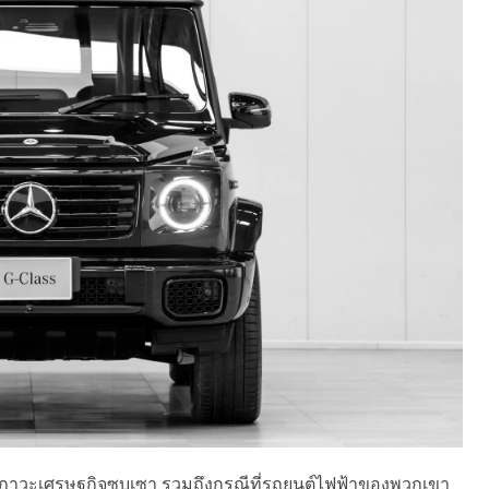
สภาวะเศรษฐกิจซบเซา รวมถึงกรณีที่รถยนต์ไฟฟ้าของพวกเขา