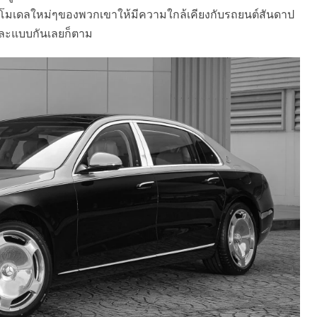
โมเดลใหม่ๆของพวกเขาให้มีความใกล้เคียงกับรถยนต์สันดาป
นละแบบกันเลยก็ตาม