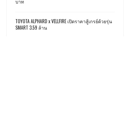
บาท
TOYOTA ALPHARD x VELLFIRE เปิดราคาสู้เกรย์ด้วยรุ่น
SMART 3.59 ล้าน
GWM ผลิตชดเชย EV 3.5 ตามเงื่อนไข ครบแล้ว
ฮอนด้า รับ มอเตอร์ไซค์ไฟฟ้ายังยากจะสู้สันดาป
เรื่องนี้ โคตรน่าสนใจ
Honda Giorno+ 2026 ปรับเพิ่มสีใหม่
ราคาเท่าเดิม