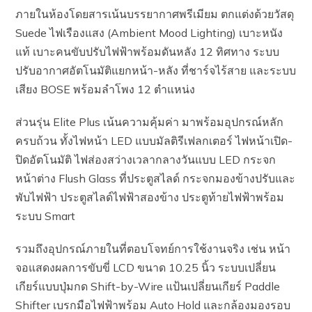
ภายในห้องโดยสารเน้นบรรยากาศพรีเมียม ตกแต่งด้วยวัสดุ
Suede ไฟเรืองแสง (Ambient Mood Lighting) เบาะหนัง
แท้ เบาะคนขับปรับไฟฟ้าพร้อมดันหลัง 12 ทิศทาง ระบบ
ปรับอากาศอัตโนมัติแยกหน้า-หลัง ที่ชาร์จไร้สาย และระบบ
เสียง BOSE พร้อมลำโพง 12 ตำแหน่ง
ส่วนรุ่น Elite Plus เน้นความคุ้มค่า มาพร้อมอุปกรณ์หลัก
ครบถ้วน ทั้งไฟหน้า LED แบบมัลติรีเฟลกเตอร์ ไฟหน้าเปิด-
ปิดอัตโนมัติ ไฟส่องสว่างเวลากลางวันแบบ LED กระจก
หน้าต่าง Flush Glass ที่ประตูสไลด์ กระจกมองข้างปรับและ
พับไฟฟ้า ประตูสไลด์ไฟฟ้าสองข้าง ประตูท้ายไฟฟ้าพร้อม
ระบบ Smart
รวมถึงอุปกรณ์ภายในที่ตอบโจทย์การใช้งานจริง เช่น หน้า
จอแสดงผลการขับขี่ LCD ขนาด 10.25 นิ้ว ระบบเปลี่ยน
เกียร์แบบปุ่มกด Shift-by-Wire แป้นเปลี่ยนเกียร์ Paddle
Shifter เบรกมือไฟฟ้าพร้อม Auto Hold และกล้องมองรอบ