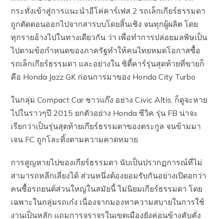
กระทั่งเข้าสู่การแนะนำอีโค่คาร์เฟส 2 รถเล็กเกียร์ธรรมดา
ถูกตัดตอนออกไปจากสารบบโดยสิ้นเชิง จนทุกผู้ผลิต โดย
ทุกรายอ้างไปในทางเดียวกัน ว่า เพื่อทำการปล่อยมลพิษเป็น
ไปตามข้อกำหนดของภาครัฐ​ทำให้คนไทยหมดโอกาสซื้อ
รถเล็กเกียร์ธรรมดา และอย่างใน ซิตี้คาร์รุ่นสุดท้ายที่ขายก็
คือ Honda Jazz GK ก่อนการมาของ Honda City Turbo
ในกลุ่ม Compact Car ชาวแก๊ง อย่าง Civic Altis, ก็ดูจะหาย
ไปในราวๆปี 2015 ยกตัวอย่าง Honda ซีวิค รุ่น FB น่าจะ
เรียกว่าเป็นรุ่นสุดท้ายเกียร์ธรรมดาของตระกูล จนข้ามมา
เจน FC ถูกโละทิ้งตามความคาดหมาย
การสูญหายไปของเกียร์ธรรมดา นับเป็นปรากฏการณ์ที่ไม่
สามารถหลีกเลี่ยงได้ ส่วนหนึ่งต้องยอมรับกันอย่างเปิดอกว่า
คนซื้อรถยนต์ส่วนใหญ่ในสมัยนี้ ไม่นิยมเกียร์ธรรมดา โดย
เฉพาะในกลุ่มรถเก๋ง เนื่องจากมองหาความสบายในการใช้
งานเป็นหลัก แถมการจราจรในเขตเมืองยังค่อนข้างคับคั่ง