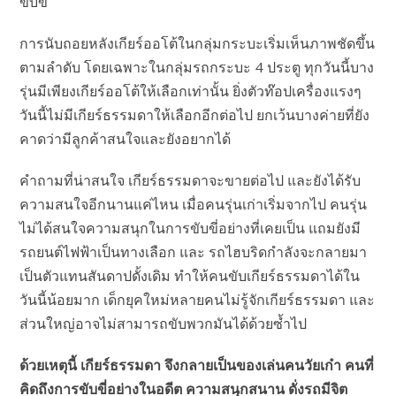
ขับขี่
การนับถอยหลังเกียร์ออโต้ในกลุ่มกระบะเริ่มเห็นภาพชัดขึ้น
ตามลำดับ โดยเฉพาะในกลุ่มรถกระบะ 4 ประตู ทุกวันนี้บาง
รุ่นมีเพียงเกียร์ออโต้ให้เลือกเท่านั้น ยิ่งตัวท๊อปเครื่องแรงๆ
วันนี้ไม่มีเกียร์ธรรมดาให้เลือกอีกต่อไป ยกเว้นบางค่ายที่ยัง
คาดว่ามีลูกค้าสนใจและยังอยากได้
คำถามที่น่าสนใจ เกียร์ธรรมดาจะขายต่อไป และยังได้รับ
ความสนใจอีกนานแค่ไหน เมื่อคนรุ่นเก่าเริ่มจากไป คนรุ่น
ไม่ได้สนใจความสนุกในการขับขี่อย่างที่เคยเป็น แถมยังมี
รถยนต์ไฟฟ้าเป็นทางเลือก และ รถไฮบริดกำลังจะกลายมา
เป็นตัวแทนสันดาปดั้งเดิม ทำให้คนขับเกียร์ธรรมดาได้ใน
วันนี้น้อยมาก เด็กยุคใหม่หลายคนไม่รู้จักเกียร์ธรรมดา และ
ส่วนใหญ่อาจไม่สามารถขับพวกมันได้ด้วยซ้ำไป
ด้วยเหตุนี้ เกียร์ธรรมดา จึงกลายเป็นของเล่นคนวัยเก๋า คนที่
คิดถึงการขับขี่อย่างในอดีต ความสนุกสนาน ดั่งรถมีจิต