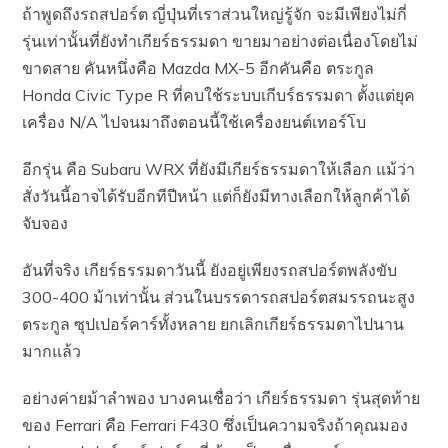
ถ้าพูดถึงรถสปอร์ต ญี่ปุ่นที่เราส่วนใหญ่รู้จัก จะมีเพียงไม่กี่
รุ่นเท่านั้นที่ยังทำเกียร์ธรรมดา ขายมาอย่างต่อเนื่องโดยไม่
ขาดสาย คันหนึ่งคือ Mazda MX-5 อีกคันคือ ตระกูล
Honda Civic Type R ที่คบใช้ระบบเกีบร์ธรรมดา ตั้งแต่ยุค
เครื่อง N/A ไปจนมาถึงตอนนี้ใช้เครื่องยนต์เทอร์โบ
อีกรุ่น คือ Subaru WRX ที่ยังมีเกียร์ธรรมดาให้เลือก แม้ว่า
สั่งวันนี้อาจได้รับอีกทีปีหน้า แต่ก็ยังมีทางเลือกให้ลูกค้าได้
จับจอง
อันที่จริง เกียร์ธรรมดาวันนี้ ยังอยู่เพียงรถสปอร์ตพลังขับ
300-400 ม้าเท่านั้น ส่วนในบรรดารถสปอร์ตสมรรถนะสูง
ตระกูล ซุปเปอร์คาร์ทั้งหลาย ยกเลิกเกียร์ธรรมดาไปนาน
มากแล้ว
อย่างค่ายม้าลำพอง บางคนเชื่อว่า เกียร์ธรรมดา รุ่นสุดท้าย
ของ Ferrari คือ Ferrari F430 ซึ่งเป็นความจริงถ้าคุณมอง