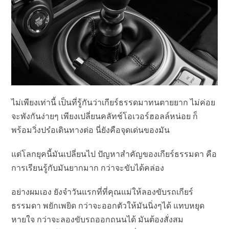
ไม่เพียงเท่านี้ เป็นที่รู้กันว่าเกียร์ธรรดมาทนตายยาก ไม่ค่อย
จะพังกันง่ายๆ เพียงเปลี่ยนคลัทช์โอเวอร์ฮอลล์หน่อย ก็
พร้อมวิ่งปร๋อเดินทางต่อ นี่ยังคือจุดเด่นของมัน
แต่โลกยุคนี้มันเปลี่ยนไป ปัญหาสำคัญของเกียร์ธรรมดา คือ
การเรียนรู้กับมันยากมาก กว่าจะขับได้คล่อง
อย่างผมเอง ยังจำวันแรกที่ที่คุณแม่ให้ลองขับรถเกียร์
ธรรมดา พยักเพยิด กว่าจะออกตัวให้มันนิ่งๆได้ แทบหยุด
หายใจ กว่าจะลองขับรถออกถนนได้ มันต้องสั่งสม