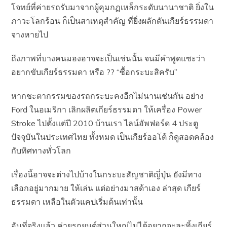
โจทย์ที่ค่ายรถรับมาจากผู้คุมกฏเหล็กระดับนานาชาติ ยิ่งใน
ภาวะโลกร้อน ก็เป็นสาเหตุสำคัญ ที่ยิ่งผลักดันเกียร์ธรรมดา
จางหายไป
ถึงภาพที่บางคนมองอาจจะเป็นเช่นนั้น จนมีคำพูดแซะว่า
อยากขับเกียร์ธรรมดา หรือ ?? “ซื้อกระบะสิครับ”
หากชะตากรรมของรถกระบะคงอีกไม่นานเช่นกัน อย่าง
Ford ในอเมริกา เลิกผลิตเกียร์ธรรมดา ให้เครื่อง Power
Stroke ไปตั้งแต่ปี 2010 บ้านเรา ไลน์อัพฟอร์ด 4 ประตู
ปัจจุบันในประเทศไทย ทั้งหมด เป็นเกียร์ออโต้ ก็ดูสอดคล้อง
กับทิศทางทั่วโลก
เรื่องนี้อาจจะต่างไปบ้างในกระบะสัญชาติญี่ปุ่น ยังมีทาง
เลือกอยู่มากมาย ให้เล่น แต่อย่างมาสด้าเอง ล่าสุด เกียร์
ธรรมดา เหลือในตัวแคปเริ่มต้นเท่านั้น
อันที่จริงแล้ว ค่ายรถยนต์ส่วนใหญ่ไม่ได้อยากจะละทิ้งเกียร์