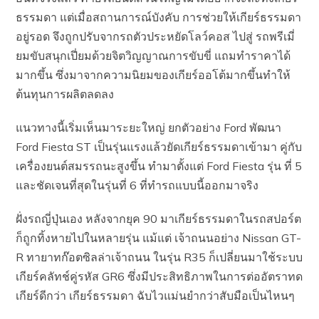
ธรรมดา แต่เมื่อสถานการณ์บังคับ การช่วยให้เกียร์ธรรมดา
อยู่รอด จึงถูกปรับจากรถตัวประหยัดโลว์คอส ไปสู่ รถพรีเมี่
ยมขับสนุกเปี่ยมด้วยจิตวิญญาณการขับขี่ แถมทำราคาได้
มากขึ้น ซึ่งมาจากความนิยมของเกียร์ออโต้มากขึ้นทำให้
ต้นทุนการผลิตลดลง
แนวทางนี้เริ่มเห็นมาระยะใหญ่ ยกตัวอย่าง Ford พัฒนา
Ford Fiesta ST เป็นรุ่นแรงแล้วยัดเกียร์ธรรมดาเข้ามา คู่กับ
เครื่องยนต์สมรรถนะสูงขึ้น ทำมาตั้งแต่ Ford Fiesta รุ่น ที่ 5
และชัดเจนที่สุดในรุ่นที่ 6 ที่ทำรถแบบนี้ออกมาจริง
ฝั่งรถญี่ปุ่นเอง หลังจากยุค 90 มาเกียร์ธรรมดาในรถสปอร์ต
ก็ถูกทิ้งหายไปในหลายรุ่น แม้แต่ เจ้าถนนอย่าง Nissan GT-
R ทายาทก๊อตซิลล่าเจ้าถนน ในรุ่น R35 ก็เปลี่ยนมาใช้ระบบ
เกียร์คลัทช์คู่รหัส GR6 ซึ่งมีประสิทธิภาพในการต่ออัตราทด
เกียร์ดีกว่า เกียร์ธรรมดา ฉับไวแม่นยำกว่าสับมือเป็นไหนๆ