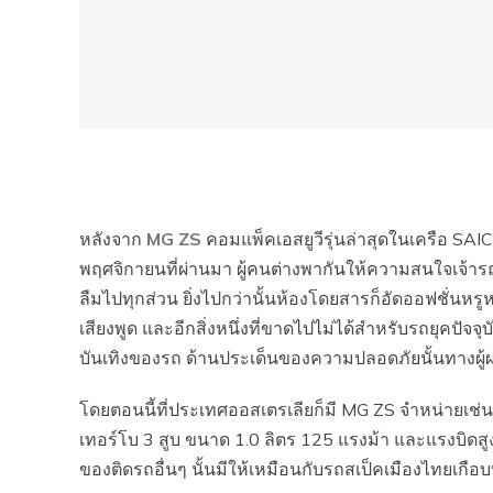
หลังจาก
MG ZS
คอมแพ็คเอสยูวีรุ่นล่าสุดในเครือ SAI
พฤศจิกายนที่ผ่านมา ผู้คนต่างพากันให้ความสนใจเจ้าร
ลืมไปทุกส่วน ยิ่งไปกว่านั้นห้องโดยสารก็อัดออฟชั่นหรู
เสียงพูด และอีกสิ่งหนึ่งที่ขาดไปไม่ได้สำหรับรถยุคปัจ
บันเทิงของรถ ด้านประเด็นของความปลอดภัยนั้นทางผู้ผล
โดยตอนนี้ที่ประเทศออสเตรเลียก็มี MG ZS จำหน่ายเช่นเดี
เทอร์โบ 3 สูบ ขนาด 1.0 ลิตร 125 แรงม้า และแรงบิดสูง
ของติดรถอื่นๆ นั้นมีให้เหมือนกับรถสเป็คเมืองไทยเกือบ