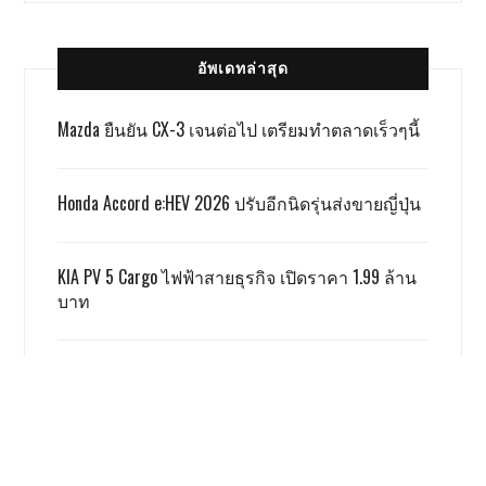
อัพเดทล่าสุด
Mazda ยืนยัน CX-3 เจนต่อไป เตรียมทำตลาดเร็วๆนี้
Honda Accord e:HEV 2026 ปรับอีกนิดรุ่นส่งขายญี่ปุ่น
KIA PV 5 Cargo ไฟฟ้าสายธุรกิจ เปิดราคา 1.99 ล้าน
บาท
TOYOTA ALPHARD x VELLFIRE เปิดราคาสู้เกรย์ด้วยรุ่น
SMART 3.59 ล้าน
GWM ผลิตชดเชย EV 3.5 ตามเงื่อนไข ครบแล้ว