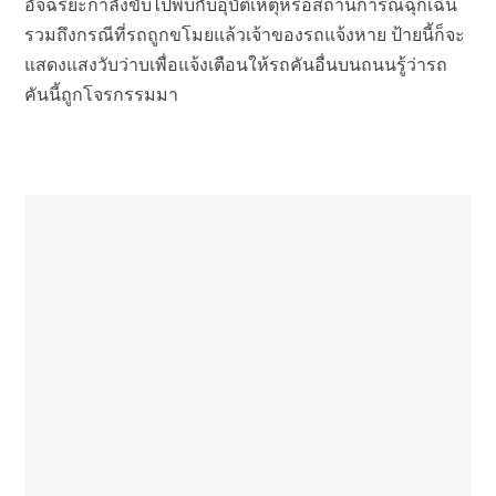
อัจฉริยะกำลังขับไปพบกับอุบัติเหตุหรือสถานการณ์ฉุกเฉิน
รวมถึงกรณีที่รถถูกขโมยแล้วเจ้าของรถแจ้งหาย ป้ายนี้ก็จะ
แสดงแสงวับว่าบเพื่อแจ้งเตือนให้รถคันอื่นบนถนนรู้ว่ารถ
คันนี้ถูกโจรกรรมมา