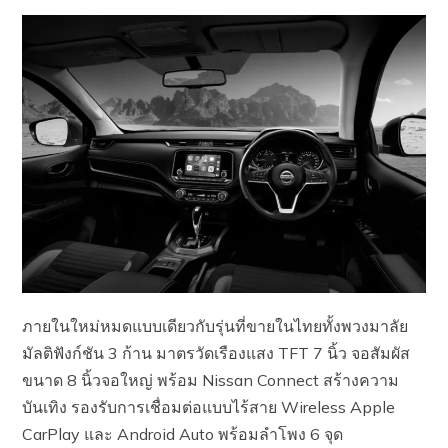
ภายในใหม่หมดแบบเดียวกับรุ่นที่ขายในไทยทั้งพวงมาลัย
มัลติฟังก์ชัน 3 ก้าน มาตรวัดเรืองแสง TFT 7 นิ้ว จอสัมผัส
ขนาด 8 นิ้วจอใหญ่ พร้อม Nissan Connect สร้างความ
บันเทิง รองรับการเชื่อมต่อแบบไร้สาย Wireless Apple
CarPlay และ Android Auto พร้อมลำโพง 6 จุด