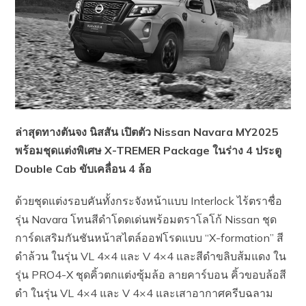
ล่าสุดทางตันจง นิสสัน เปิตตัว Nissan Navara MY2025
พร้อมชุดแต่งพิเศษ X-TREMER Package ในร่าง 4 ประตู
Double Cab ขับเคลื่อน 4 ล้อ
ด้วยชุดแต่งรอบคันทั้งกระจังหน้าแบบ Interlock ไร้ตราชื่อ
รุ่น Navara โทนสีดำโดดเด่นพร้อมตราโลโก้ Nissan ชุด
การ์ดเสริมกันชันหน้าสไตล์ออฟโรดแบบ “X-formation” สี
ดำล้วน ในรุ่น VL 4×4 และ V 4×4 และสีดำขลิบส้มแดง ใน
รุ่น PRO4-X ชุดคิ้วตกแต่งซุ้มล้อ ลายคาร์บอน คิ้วขอบล้อสี
ดำ ในรุ่น VL 4×4 และ V 4×4 และเสาอากาศครีบฉลาม